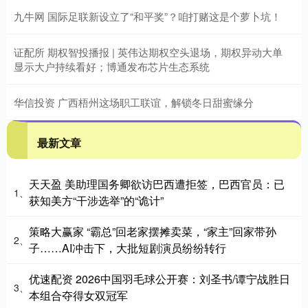
九牛网 国际足联新设立了“和平奖”？咱打赌这是个萝卜坑！
证配所 期权智投播报 | 英伟达期权空头退场，期权异动大单
显示大户持续看好；博通发布芯片生态系统
华信投资 广西梧州这场职工联谊，解锁冬日甜蜜缘分
最新文章
天天盈 美助理国务卿欲访巴西遭拒签，巴西官员：已
1、
获知美方“干涉选举”的“诡计”
策略大赢家 “霸总”回老家摆摊卖菜，“家主”回家带孙
2、
子……AI冲击下，大批短剧演员纷纷转行
优速配资 2026中国羽毛球公开赛：刘圣书/谭宁战胜日
3、
本组合夺得女双冠军