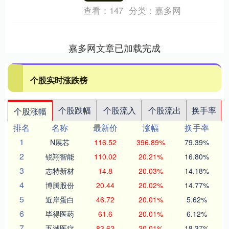
查看：
147
分类：
嘉多网
嘉多网文章已加载完成
个股实时涨跌榜
个股跌幅
个股流入
个股流出
换手率
个股涨幅
排名
名称
最新价
涨幅
换手率
1
N展芯
116.52
396.89%
79.39%
2
锐翔智能
110.02
20.21%
16.80%
3
志特新材
14.8
20.03%
14.18%
4
博腾股份
20.44
20.02%
14.77%
5
近岸蛋白
46.72
20.01%
5.62%
6
毕得医药
61.6
20.01%
6.12%
7
五洲医疗
83.62
20.01%
18.37%