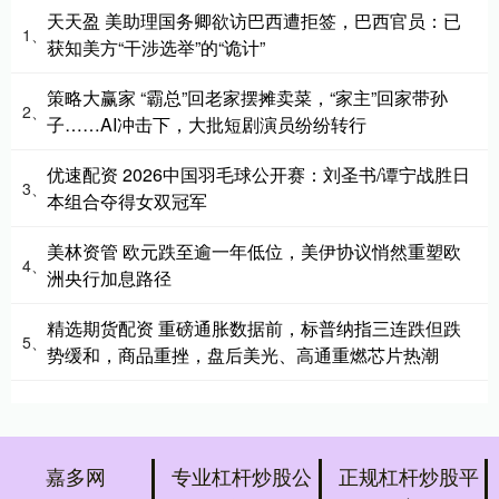
天天盈 美助理国务卿欲访巴西遭拒签，巴西官员：已
1、
获知美方“干涉选举”的“诡计”
策略大赢家 “霸总”回老家摆摊卖菜，“家主”回家带孙
2、
子……AI冲击下，大批短剧演员纷纷转行
优速配资 2026中国羽毛球公开赛：刘圣书/谭宁战胜日
3、
本组合夺得女双冠军
美林资管 欧元跌至逾一年低位，美伊协议悄然重塑欧
4、
洲央行加息路径
精选期货配资 重磅通胀数据前，标普纳指三连跌但跌
5、
势缓和，商品重挫，盘后美光、高通重燃芯片热潮
嘉多网
专业杠杆炒股公
正规杠杆炒股平