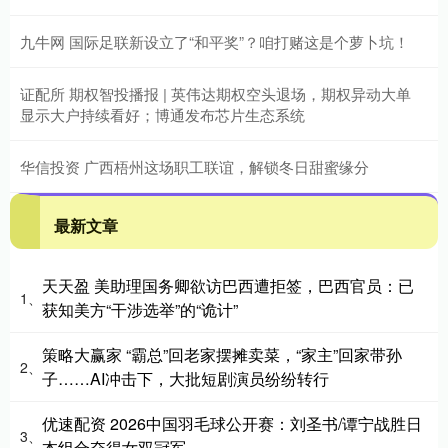
九牛网 国际足联新设立了“和平奖”？咱打赌这是个萝卜坑！
证配所 期权智投播报 | 英伟达期权空头退场，期权异动大单
显示大户持续看好；博通发布芯片生态系统
华信投资 广西梧州这场职工联谊，解锁冬日甜蜜缘分
最新文章
天天盈 美助理国务卿欲访巴西遭拒签，巴西官员：已
1、
获知美方“干涉选举”的“诡计”
策略大赢家 “霸总”回老家摆摊卖菜，“家主”回家带孙
2、
子……AI冲击下，大批短剧演员纷纷转行
优速配资 2026中国羽毛球公开赛：刘圣书/谭宁战胜日
3、
本组合夺得女双冠军