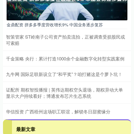
金鼎配资 拼多多季度营收增长9% 中国业务逐步复苏
智策管家 ST岭南子公司资产拍卖流拍，正被调查受损股民或
可索赔
千金策略 央行：累计打造1000余个金融数字化转型实践案例
九牛网 国际足联新设立了“和平奖”？咱打赌这是个萝卜坑！
证配所 期权智投播报 | 英伟达期权空头退场，期权异动大单
显示大户持续看好；博通发布芯片生态系统
华信投资 广西梧州这场职工联谊，解锁冬日甜蜜缘分
最新文章