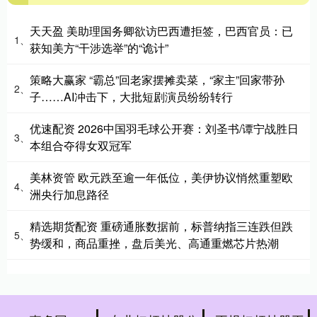
天天盈 美助理国务卿欲访巴西遭拒签，巴西官员：已
1、
获知美方“干涉选举”的“诡计”
策略大赢家 “霸总”回老家摆摊卖菜，“家主”回家带孙
2、
子……AI冲击下，大批短剧演员纷纷转行
优速配资 2026中国羽毛球公开赛：刘圣书/谭宁战胜日
3、
本组合夺得女双冠军
美林资管 欧元跌至逾一年低位，美伊协议悄然重塑欧
4、
洲央行加息路径
精选期货配资 重磅通胀数据前，标普纳指三连跌但跌
5、
势缓和，商品重挫，盘后美光、高通重燃芯片热潮