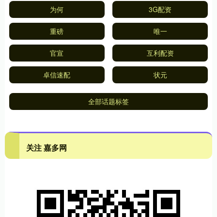
为何
3G配资
重磅
唯一
官宣
互利配资
卓信速配
状元
全部话题标签
关注 嘉多网