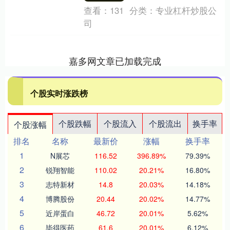
查看：
131
分类：
专业杠杆炒股公
司
嘉多网文章已加载完成
个股实时涨跌榜
个股跌幅
个股流入
个股流出
换手率
个股涨幅
排名
名称
最新价
涨幅
换手率
1
N展芯
116.52
396.89%
79.39%
2
锐翔智能
110.02
20.21%
16.80%
3
志特新材
14.8
20.03%
14.18%
4
博腾股份
20.44
20.02%
14.77%
5
近岸蛋白
46.72
20.01%
5.62%
6
毕得医药
61.6
20.01%
6.12%