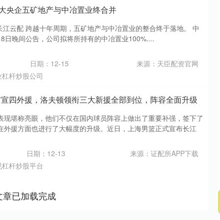
，两大央企五矿地产与中冶置业终合并
才长江云配 跨越十年周期，五矿地产与中冶置业的整合终于落地。 中
月8日晚间公告，公司拟将所持有的中冶置业100%....
日期：12-15
来源：天臣配资官网
业杠杆炒股公司
官宣四外援，洛夫顿领衔三大新援全部到位，阵容全面升级
表现堪称亮眼，他们不仅在国内球员阵容上做出了重要补强，签下了
在外援方面也进行了大幅度的升级。近日，上海男篮正式宣布长江
日期：12-13
来源：证配所APP下载
规杠杆炒股平台
文章已加载完成