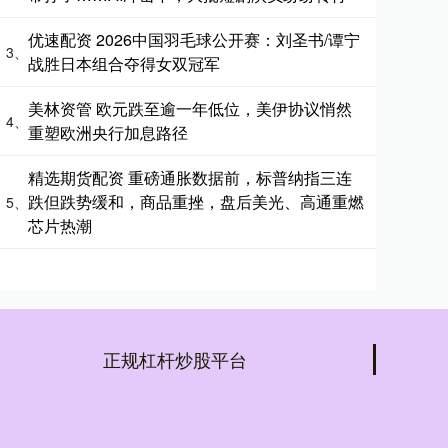
优速配资 2026中国羽毛球公开赛：刘圣书/谭宁
3、
战胜日本组合夺得女双冠军
美林资管 欧元跌至逾一年低位，美伊协议悄然
4、
重塑欧洲央行加息路径
精选期货配资 重磅通胀数据前，标普纳指三连
跌但跌势缓和，商品重挫，盘后美光、高通重燃
5、
芯片热潮
正规杠杆炒股平台