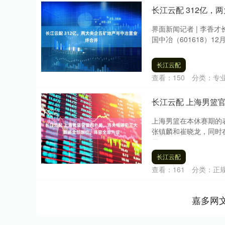
长江云配 312亿
界面新闻记者 | 李香
国中冶（601618）12
长江云配
查看：
150
分类：
专
长江云配 上海男篮
上海男篮在本休赛期的
张镇麟和崔晓龙，同时
云....
长江云配
查看：
161
分类：
正
嘉多网