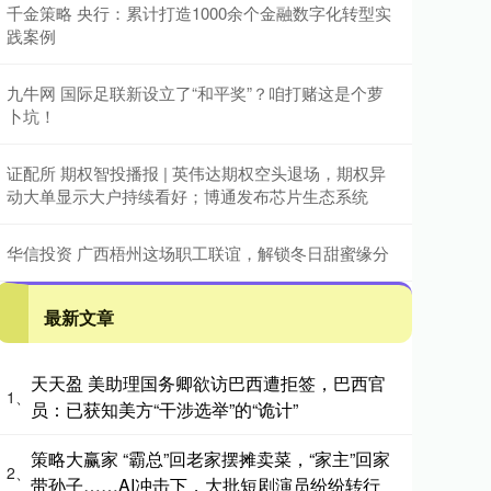
千金策略 央行：累计打造1000余个金融数字化转型实
践案例
九牛网 国际足联新设立了“和平奖”？咱打赌这是个萝
卜坑！
证配所 期权智投播报 | 英伟达期权空头退场，期权异
动大单显示大户持续看好；博通发布芯片生态系统
华信投资 广西梧州这场职工联谊，解锁冬日甜蜜缘分
最新文章
天天盈 美助理国务卿欲访巴西遭拒签，巴西官
1、
员：已获知美方“干涉选举”的“诡计”
策略大赢家 “霸总”回老家摆摊卖菜，“家主”回家
2、
带孙子……AI冲击下，大批短剧演员纷纷转行