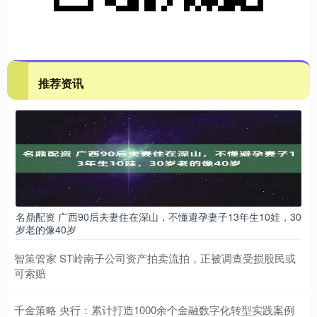
推荐资讯
名鼎配资 广西90后夫妻住在深山，不懂避孕妻子13年生10娃，30
岁老的像40岁
智策管家 ST岭南子公司资产拍卖流拍，正被调查受损股民或
可索赔
千金策略 央行：累计打造1000余个金融数字化转型实践案例