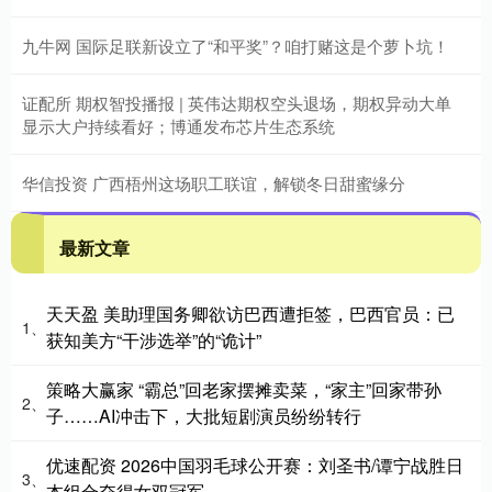
九牛网 国际足联新设立了“和平奖”？咱打赌这是个萝卜坑！
证配所 期权智投播报 | 英伟达期权空头退场，期权异动大单
显示大户持续看好；博通发布芯片生态系统
华信投资 广西梧州这场职工联谊，解锁冬日甜蜜缘分
最新文章
天天盈 美助理国务卿欲访巴西遭拒签，巴西官员：已
1、
获知美方“干涉选举”的“诡计”
策略大赢家 “霸总”回老家摆摊卖菜，“家主”回家带孙
2、
子……AI冲击下，大批短剧演员纷纷转行
优速配资 2026中国羽毛球公开赛：刘圣书/谭宁战胜日
3、
本组合夺得女双冠军