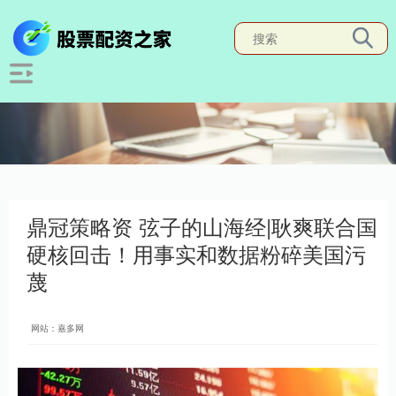
鼎冠策略资 弦子的山海经|耿爽联合国
硬核回击！用事实和数据粉碎美国污
蔑
网站：嘉多网