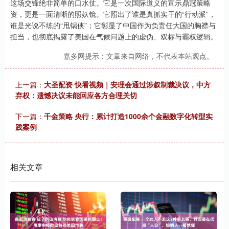
这场交锋绝非简单的口水仗。它是一次国际道义的宣示鼎冠策略
资，更是一面清晰的照妖镜。它照出了谁是真抓实干的“行动派”，
谁是光说不练的“甩锅侠”；它彰显了中国作为负责任大国的胸襟与
担当，也彻底揭露了美国在气候问题上的虚伪、双标与霸权逻辑。
嘉多网提示：文章来自网络，不代表本站观点。
上一篇：
大圣配资 快看视频｜安理会通过涉叙制裁决议，中方
弃权：遗憾决议未能回应各方合理关切
下一篇：
千金策略 央行：累计打造1000余个金融数字化转型实
践案例
相关文章