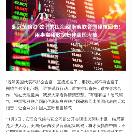
“既然美国代表不那么含蓄，直接点名了，那我也就不再含蓄了。
围绕气候变化问题，谁在采取行动、谁在推卸责任，谁在寻求合
作、谁在无理搅局，我想大家看得清清楚楚。”有理有据！硬气霸
气！中国常驻联合国副代表耿爽在联合国硬核回击美国代表的无端
指责，让全网的中国人直呼相当解气！
11月6日，安理会气候与安全问题公开会现场火药味十足，结局更
是大快人心。美国代表两次发言鼎冠策略资，将矛头指向中国，不
仅罔顾事实地指责中国碳排放总量，更是公然诬蔑中国“通过不正