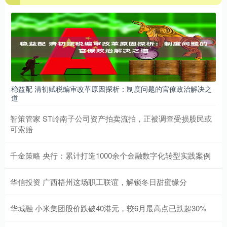
稳益配 清初赋税编审改革原因探析：制度问题的官僚政治解决之
道
智策管家 ST岭南子公司资产拍卖流拍，正被调查受损股民或
可索赔
千金策略 央行：累计打造1000余个金融数字化转型实践案例
华信投资 广西梧州这场职工联谊，解锁冬日甜蜜缘分
华城融 小米集团股价跌破40港元，较6月最高点已跌超30%