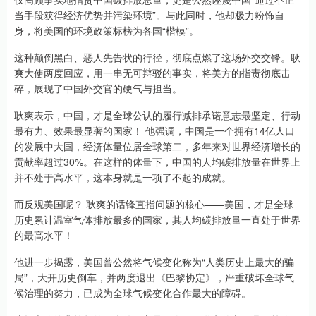
当手段获得经济优势并污染环境”。与此同时，他却极力粉饰自
身，将美国的环境政策标榜为各国“楷模”。
这种颠倒黑白、恶人先告状的行径，彻底点燃了这场外交交锋。耿
爽大使两度回应，用一串无可辩驳的事实，将美方的指责彻底击
碎，展现了中国外交官的硬气与担当。
耿爽表示，中国，才是全球公认的履行减排承诺意志最坚定、行动
最有力、效果最显著的国家！ 他强调，中国是一个拥有14亿人口
的发展中大国，经济体量位居全球第二，多年来对世界经济增长的
贡献率超过30%。在这样的体量下，中国的人均碳排放量在世界上
并不处于高水平，这本身就是一项了不起的成就。
而反观美国呢？ 耿爽的话锋直指问题的核心——美国，才是全球
历史累计温室气体排放最多的国家，其人均碳排放量一直处于世界
的最高水平！
他进一步揭露，美国曾公然将气候变化称为“人类历史上最大的骗
局”，大开历史倒车，并两度退出《巴黎协定》，严重破坏全球气
候治理的努力，已成为全球气候变化合作最大的障碍。