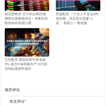
鼎冠策略资 弦子的山海经|耿
景盛配资 一个女人不发这2种
爽联合国硬核回击！用事实和
朋友圈，其实是在搭建“人
数据粉碎美国污蔑
设”，聪明人一看就懂
互利配资 赛晶科技午前涨逾
5% 成功中标阿曼年产10万吨
高纯硅基材料项目
相关评论
本文评分
*