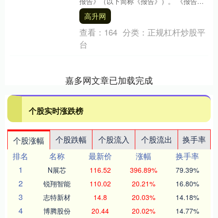
报告》（以下简称《报告》）。 《报告》
指出，总的看，当前我国人民币贷款余额
高升网
已达2....
查看：
164
分类：
正规杠杆炒股平
台
嘉多网文章已加载完成
个股实时涨跌榜
个股跌幅
个股流入
个股流出
换手率
个股涨幅
排名
名称
最新价
涨幅
换手率
1
N展芯
116.52
396.89%
79.39%
2
锐翔智能
110.02
20.21%
16.80%
3
志特新材
14.8
20.03%
14.18%
4
博腾股份
20.44
20.02%
14.77%