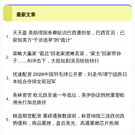
最新文章
天天盈 美助理国务卿欲访巴西遭拒签，巴西官员：已
1、
获知美方“干涉选举”的“诡计”
策略大赢家 “霸总”回老家摆摊卖菜，“家主”回家带孙
2、
子……AI冲击下，大批短剧演员纷纷转行
优速配资 2026中国羽毛球公开赛：刘圣书/谭宁战胜日
3、
本组合夺得女双冠军
美林资管 欧元跌至逾一年低位，美伊协议悄然重塑欧
4、
洲央行加息路径
精选期货配资 重磅通胀数据前，标普纳指三连跌但跌
5、
势缓和，商品重挫，盘后美光、高通重燃芯片热潮