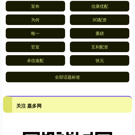
宣布
信康优配
为何
3G配资
唯一
重磅
官宣
互利配资
卓信速配
状元
全部话题标签
关注 嘉多网