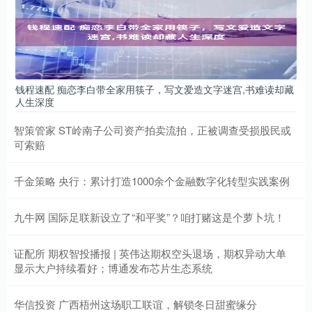
钱程速配 痴恋李白带全家用筷子，写文爱造文字迷宫,书难读却藏
人生深度
智策管家 ST岭南子公司资产拍卖流拍，正被调查受损股民或
可索赔
千金策略 央行：累计打造1000余个金融数字化转型实践案例
九牛网 国际足联新设立了“和平奖”？咱打赌这是个萝卜坑！
证配所 期权智投播报 | 英伟达期权空头退场，期权异动大单
显示大户持续看好；博通发布芯片生态系统
华信投资 广西梧州这场职工联谊，解锁冬日甜蜜缘分