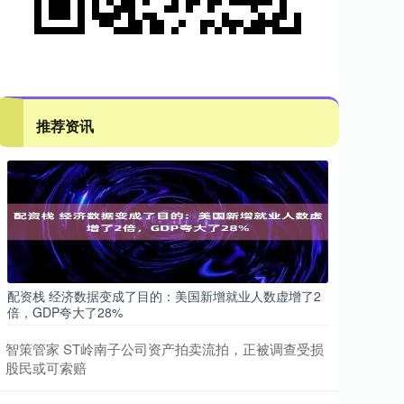
推荐资讯
配资栈 经济数据变成了目的：美国新增就业人数虚增了2
倍，GDP夸大了28%
智策管家 ST岭南子公司资产拍卖流拍，正被调查受损
股民或可索赔