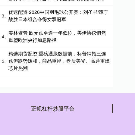
优速配资 2026中国羽毛球公开赛：刘圣书/谭宁
3、
战胜日本组合夺得女双冠军
美林资管 欧元跌至逾一年低位，美伊协议悄然
4、
重塑欧洲央行加息路径
精选期货配资 重磅通胀数据前，标普纳指三连
跌但跌势缓和，商品重挫，盘后美光、高通重燃
5、
芯片热潮
正规杠杆炒股平台