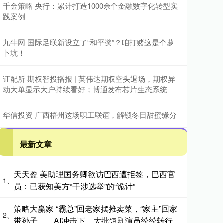
千金策略 央行：累计打造1000余个金融数字化转型实
践案例
九牛网 国际足联新设立了“和平奖”？咱打赌这是个萝
卜坑！
证配所 期权智投播报 | 英伟达期权空头退场，期权异
动大单显示大户持续看好；博通发布芯片生态系统
华信投资 广西梧州这场职工联谊，解锁冬日甜蜜缘分
最新文章
天天盈 美助理国务卿欲访巴西遭拒签，巴西官
1、
员：已获知美方“干涉选举”的“诡计”
策略大赢家 “霸总”回老家摆摊卖菜，“家主”回家
2、
带孙子……AI冲击下，大批短剧演员纷纷转行